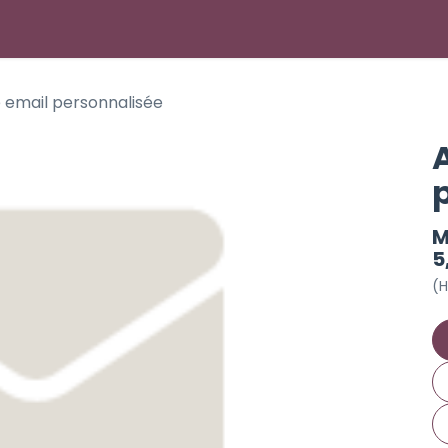
PEPPOL Test
e-Facturation
Site web
Odoo Part
 email personnalisée
M
5
(H